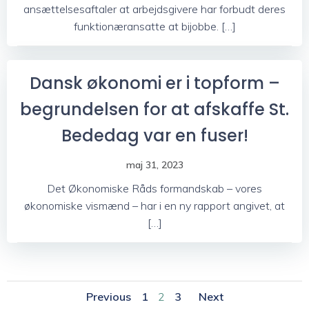
ansættelsesaftaler at arbejdsgivere har forbudt deres
funktionæransatte at bijobbe. […]
Dansk økonomi er i topform –
begrundelsen for at afskaffe St.
Bededag var en fuser!
maj 31, 2023
Det Økonomiske Råds formandskab – vores
økonomiske vismænd – har i en ny rapport angivet, at
[…]
Posts
Posts
Posts
Page
Page
Page
Previous
1
2
3
Next