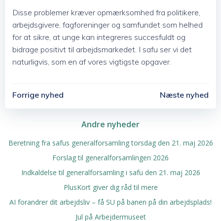
Disse problemer kræver opmærksomhed fra politikere,
arbejdsgivere, fagforeninger og samfundet som helhed
for at sikre, at unge kan integreres succesfuldt og
bidrage positivt til arbejdsmarkedet. I safu ser vi det
naturligvis, som en af vores vigtigste opgaver.
Post
Post
Forrige nyhed
Næste nyhed
Navigation
Navigation
Andre nyheder
Beretning fra safus generalforsamling torsdag den 21. maj 2026
Forslag til generalforsamlingen 2026
Indkaldelse til generalforsamling i safu den 21. maj 2026
PlusKort giver dig råd til mere
AI forandrer dit arbejdsliv – få SU på banen på din arbejdsplads!
Jul på Arbejdermuseet