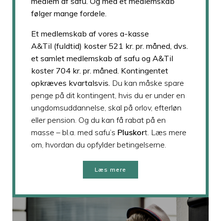
medlem af safu. Og med et medlemskab
følger mange fordele.
Et medlemskab af vores a-kasse
A&Til
(fuldtid) koster 521 kr. pr. måned, dvs.
et samlet medlemskab af safu og A&Til
koster 704 kr. pr. måned. Kontingentet
opkræves kvartalsvis.
Du kan måske spare
penge på dit kontingent, hvis du er under en
ungdomsuddannelse, skal på orlov, efterløn
eller pension. Og du kan få rabat på en
masse – bl.a. med safu’s
Pluskor
t. Læs mere
om, hvordan du opfylder betingelserne.
Læs mere