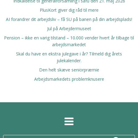
Indkaldelse til generalforsamling i safu den 21. maj 2026
PlusKort giver dig råd til mere
AI forandrer dit arbejdsliv – få SU på banen på din arbejdsplads!
Jul på Arbejdermuseet
Pension – ikke en varig tilstand – 10.000 vender hvert år tilbage til
arbejdsmarkedet
Skal du have en ekstra julegave i år? Tilmeld dig årets
julekalender.
Den helt skæve seniorpræmie
Arbejdsmarkedets problemknusere