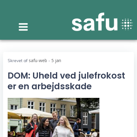
Videre
til
indhold
safu-web
5 jan
Skrevet af
-
DOM: Uheld ved julefrokost
er en arbejdsskade