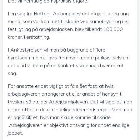
Det vil fremtidig domspraksis afgøre.
I en sag fra Retten i Aalborg blev det afgjort, at en ung
mand, som var kommet til skade ved sumobrydning i et
festligt lag på arbejdspladsen, blev tilkendt 100.000
kroner. i erstatning.
I Ankestyrelsen vil man på baggrund af flere
byretsdomme muligvis fremover ændre praksis, selv om
det altid vil bero på en konkret vurdering i hver enkel
sag.
For ansatte er det vigtigt at få slået fast, at hvis
arbejdsgiveren arrangerer et eller andet af hensyn til
trivslen, så gælder Arbejdsmiljøloven. Det vil sige, at man
er omfattet af de almindelige sikkerhedsregler. Men man
er også sikret, hvis man skulle komme til skade.
Arbejdsgiveren er objektivt ansvarlig for andet end lige
jobbet.