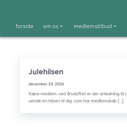
Videre
til
indhold
forside
om os
medlemstilbud
Julehilsen
december 19, 2024
Kære medlem, ved årsskiftet er der anledning til 
sende en hilsen til dig, som har medlemskab […]