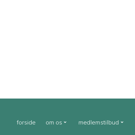
forside
om os
medlemstilbud